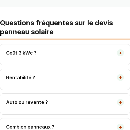
Questions fréquentes sur le devis
panneau solaire
+
Coût 3 kWc ?
7 000-10 000 € tout compris. Amorti 8-12 ans.
+
Rentabilité ?
Retour 8-12 ans. Durée vie 30+ ans.
+
Auto ou revente ?
Autoconsommation + surplus = plus rentable 2026.
+
Combien panneaux ?