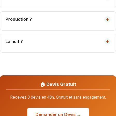
3 kWc ≈ 8 panneaux 400 Wc ≈ 16 m² toiture.
+
Production ?
3 kWc = 3 000-4 200 kWh/an selon région.
+
La nuit ?
Pas de production. Réseau ou batterie.
🏠 Devis Gratuit
Recevez 3 devis en 48h. Gratuit et sans engagement.
Demander un Devis →