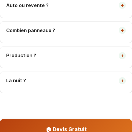
+
Auto ou revente ?
Autoconsommation + surplus = plus rentable 2026.
+
Combien panneaux ?
3 kWc ≈ 8 panneaux 400 Wc ≈ 16 m² toiture.
+
Production ?
3 kWc = 3 000-4 200 kWh/an selon région.
+
La nuit ?
Pas de production. Réseau ou batterie.
🏠 Devis Gratuit