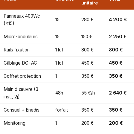
unitaire
Panneaux 400Wc
15
280 €
4 200 €
(×15)
Micro-onduleurs
15
150 €
2 250 €
Rails fixation
1 lot
800 €
800 €
Câblage DC+AC
1 lot
450 €
450 €
Coffret protection
1
350 €
350 €
Main d'œuvre (3
48h
55 €/h
2 640 €
inst., 2j)
Consuel + Enedis
forfait
350 €
350 €
Monitoring
1
200 €
200 €