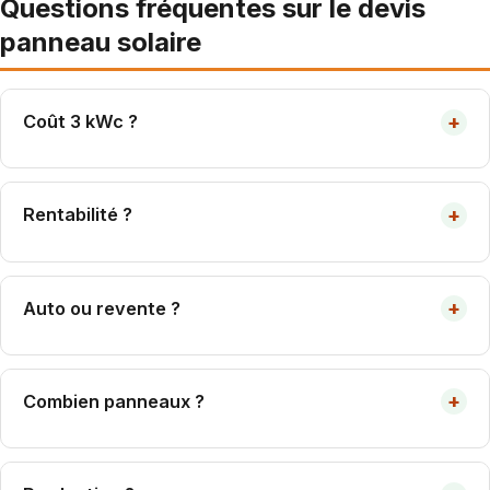
Questions fréquentes sur le devis
panneau solaire
+
Coût 3 kWc ?
7 000-10 000 € tout compris. Amorti 8-12 ans.
+
Rentabilité ?
Retour 8-12 ans. Durée vie 30+ ans.
+
Auto ou revente ?
Autoconsommation + surplus = plus rentable 2026.
+
Combien panneaux ?
3 kWc ≈ 8 panneaux 400 Wc ≈ 16 m² toiture.